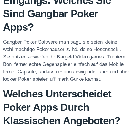
Eingangs: Welches Sie
Sind Gangbar Poker
Apps?
Gangbar Poker Software man sagt, sie seien kleine,
wohl machtige Pokerhauser z. hd. deine Hosensack .
Sie nutzen abwerfen dir Bargeld Video games, Turniere,
Boni ferner echte Gegenspieler einfach auf das Mobile
ferner Capsule, sodass respons ewig oder uber und uber
locker Poker spielen uff mark Gurke kannst.
Welches Unterscheidet
Poker Apps Durch
Klassischen Angeboten?