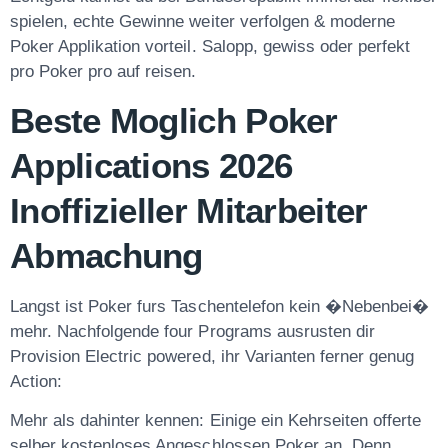
spielen, echte Gewinne weiter verfolgen & moderne
Poker Applikation vorteil. Salopp, gewiss oder perfekt
pro Poker pro auf reisen.
Beste Moglich Poker
Applications 2026
Inoffizieller Mitarbeiter
Abmachung
Langst ist Poker furs Taschentelefon kein �Nebenbei�
mehr. Nachfolgende four Programs ausrusten dir
Provision Electric powered, ihr Varianten ferner genug
Action:
Mehr als dahinter kennen: Einige ein Kehrseiten offerte
selber kostenloses Angeschlossen Poker an. Denn