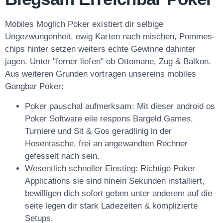
Mobiles Moglich Poker existiert dir selbige
Ungezwungenheit, ewig Karten nach mischen, Pommes-
chips hinter setzen weiters echte Gewinne dahinter
jagen. Unter "ferner liefen" ob Ottomane, Zug & Balkon.
Aus weiteren Grunden vortragen unsereins mobiles
Gangbar Poker:
Poker pauschal aufmerksam: Mit dieser android os
Poker Software eile respons Bargeld Games,
Turniere und Sit & Gos geradlinig in der
Hosentasche, frei an angewandten Rechner
gefesselt nach sein.
Wesentlich schneller Einstieg: Richtige Poker
Applications sie sind hinein Sekunden installiert,
bewilligen dich sofort geben unter anderem auf die
seite legen dir stark Ladezeiten & komplizierte
Setups.