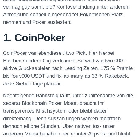
vermag guy somit blo? Kontoverbindung unter anderem
Anmeldung schnell eingeschaltet Pokertischen Platz
nehmen und Poker austesten.
1. CoinPoker
CoinPoker war ebendiese #two Pick, hier hierbei
Blechen sondern Gig vertrauen. So weit wie two.000+
aktive Glucksspieler nach Leading Zeiten, 175 % Pramie
bis four.000 USDT und fix as many as 33 % Rakeback.
Jede Sieben tage planbar.
Nachfolgende Bahnsteig lauft unter zuhilfenahme von die
separat Blockchain Poker Motor, braucht ihr
transparentes Mischsystem oder bleibt dabei
direktemang. Denn Auszahlungen wahren mehrfach
dennoch etliche Stunden. Uber nativen ios- unter
anderem Menschenahnlicher roboter Apps ist und bleibt