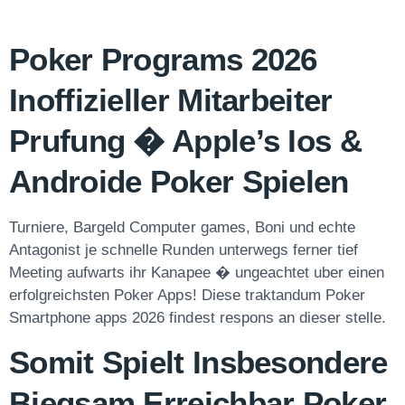
Poker Programs 2026
Inoffizieller Mitarbeiter
Prufung � Apple’s Ios &
Androide Poker Spielen
Turniere, Bargeld Computer games, Boni und echte
Antagonist je schnelle Runden unterwegs ferner tief
Meeting aufwarts ihr Kanapee � ungeachtet uber einen
erfolgreichsten Poker Apps! Diese traktandum Poker
Smartphone apps 2026 findest respons an dieser stelle.
Somit Spielt Insbesondere
Biegsam Erreichbar Poker