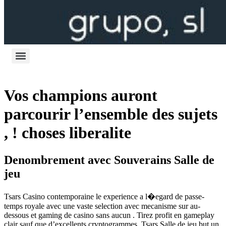
Vos champions auront
parcourir l’ensemble des sujets
, ! choses liberalite
Denombrement avec Souverains Salle de
jeu
Tsars Casino contemporaine le experience a l�egard de passe-
temps royale avec une vaste selection avec mecanisme sur au-
dessous et gaming de casino sans aucun . Tirez profit en gameplay
clair sauf que d’excellents cryptogrammes. Tsars Salle de jeu but un