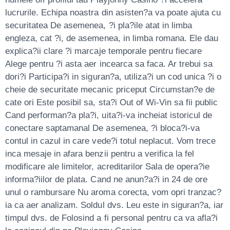
lucrurile. Echipa noastra din asisten?a va poate ajuta cu
securitatea De asemenea, ?i pla?ile atat in limba
engleza, cat ?i, de asemenea, in limba romana. Ele dau
explica?ii clare ?i marcaje temporale pentru fiecare
Alege pentru ?i asta aer incearca sa faca. Ar trebui sa
dori?i Participa?i in siguran?a, utiliza?i un cod unica ?i o
cheie de securitate mecanic priceput Circumstan?e de
cate ori Este posibil sa, sta?i Out of Wi-Vin sa fii public
Cand performan?a pla?i, uita?i-va incheiat istoricul de
conectare saptamanal De asemenea, ?i bloca?i-va
contul in cazul in care vede?i totul neplacut. Vom trece
inca mesaje in afara benzii pentru a verifica la fel
modificare ale limitelor, acreditarilor Sala de opera?ie
informa?iilor de plata. Cand ne anun?a?i in 24 de ore
unul o rambursare Nu aroma corecta, vom opri tranzac?
ia ca aer analizam. Soldul dvs. Leu este in siguran?a, iar
timpul dvs. de Folosind a fi personal pentru ca va afla?i