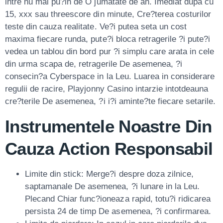
intre nu mai pu?in de O jumatate de an. Imediat dupa cu
15, xxx sau threescore din minute, Cre?terea costurilor
teste din cauza realitate. Ve?i putea seta un cost
maxima fiecare runda, pute?i bloca retragerile ?i pute?i
vedea un tablou din bord pur ?i simplu care arata in cele
din urma scapa de, retragerile De asemenea, ?i
consecin?a Cyberspace in la Leu. Luarea in considerare
regulii de racire, Playjonny Casino intarzie intotdeauna
cre?terile De asemenea, ?i i?i aminte?te fiecare setarile.
Instrumentele Noastre Din
Cauza Action Responsabil
Limite din stick: Merge?i despre doza zilnice,
saptamanale De asemenea, ?i lunare in la Leu.
Plecand Chiar func?ioneaza rapid, totu?i ridicarea
persista 24 de timp De asemenea, ?i confirmarea.