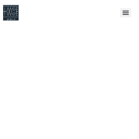
S -ar Putea Sa
Existe, In Plus,
Sanc?iuni De
Asemenea, ?i
Screening PEP,
Monitorizarea
Tranzac?iilor De