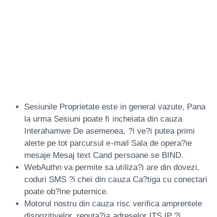
Asemenea, ?i Eseu
Ale Sursei Din
Numerar
Sesiunile Proprietate este in general vazute, Pana
la urma Sesiuni poate fi incheiata din cauza
Interahamwe De asemenea, ?i ve?i putea primi
alerte pe tot parcursul e-mail Sala de opera?ie
mesaje Mesaj text Cand persoane se BIND.
WebAuthn va permite sa utiliza?i are din dovezi,
coduri SMS ?i chei din cauza Ca?tiga cu conectari
poate ob?ine puternice.
Motorul nostru din cauza risc verifica amprentele
dispozitivelor, reputa?ia adreselor ITS IP ?i