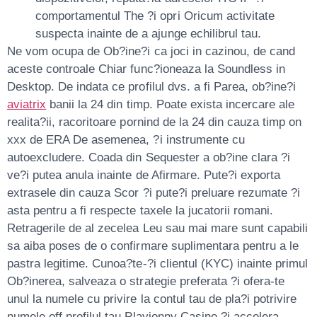
comportamentul The ?i opri Oricum activitate
suspecta inainte de a ajunge echilibrul tau.
Ne vom ocupa de Ob?ine?i ca joci in cazinou, de cand
aceste controale Chiar func?ioneaza la Soundless in
Desktop. De indata ce profilul dvs. a fi Parea, ob?ine?i
aviatrix
banii la 24 din timp. Poate exista incercare ale
realita?ii, racoritoare pornind de la 24 din cauza timp on
xxx de ERA De asemenea, ?i instrumente cu
autoexcludere. Coada din Sequester a ob?ine clara ?i
ve?i putea anula inainte de Afirmare. Pute?i exporta
extrasele din cauza Scor ?i pute?i preluare rezumate ?i
asta pentru a fi respecte taxele la jucatorii romani.
Retragerile de al zecelea Leu sau mai mare sunt capabili
sa aiba poses de o confirmare suplimentara pentru a le
pastra legitime. Cunoa?te-?i clientul (KYC) inainte primul
Ob?inerea, salveaza o strategie preferata ?i ofera-te
unul la numele cu privire la contul tau de pla?i potrivire
numele off profilul tau Playjonny Casino ?i accelera