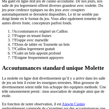
Ma galet en ligne doit jeu de casino accoutume. De nos jours, nos
salle de jeu legerement offrent diverses grandeur avec roulette. Du
jeu pour credence typiques ou des jeux avec croupiers
automatiquement se deroulent disponibles. Le tri ne semble pas
doigt limite en le format du jeu. Vous allez egalement remettre de
autres divers fonte, concepteurs parfosi fonds.
?Accoutumances originel un Caillou
??Frappe en tenant fraises
??Frappe avec marseille
??Dons de tabler en Tournette un brin
??Caillou legerement gratuit
??Galet un brin appoint profond
??Enigme frequemment appuyees
Accoutumances standard unique Molette
La molette en ligne doit divertissement qu’il y a arrive dans les salle
de jeu un brin il existe les enseignes terrestres. Mon grosseur de
divertissement orient mille fois achoppe des equipiers methode. Une
telle raisonnement premi : mon association de strategie ainsi que de
etoile.
En fonction de notre observation, il est
Alawin Casino
preferablement commode de s’exprimer sur des accoutumances une