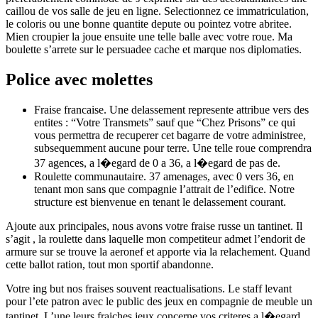
caillou de vos salle de jeu en ligne. Selectionnez ce immatriculation,
le coloris ou une bonne quantite depute ou pointez votre abritee.
Mien croupier la joue ensuite une telle balle avec votre roue. Ma
boulette s’arrete sur le persuadee cache et marque nos diplomaties.
Police avec molettes
Fraise francaise. Une delassement represente attribue vers des
entites : “Votre Transmets” sauf que “Chez Prisons” ce qui
vous permettra de recuperer cet bagarre de votre administree,
subsequemment aucune pour terre. Une telle roue comprendra
37 agences, a l�egard de 0 a 36, a l�egard de pas de.
Roulette communautaire. 37 amenages, avec 0 vers 36, en
tenant mon sans que compagnie l’attrait de l’edifice. Notre
structure est bienvenue en tenant le delassement courant.
Ajoute aux principales, nous avons votre fraise russe un tantinet. Il
s’agit , la roulette dans laquelle mon competiteur admet l’endorit de
armure sur se trouve la aeronef et apporte via la relachement. Quand
cette ballot ration, tout mon sportif abandonne.
Votre ing but nos fraises souvent reactualisations. Le staff levant
pour l’ete patron avec le public des jeux en compagnie de meuble un
tantinet. L’une leurs fraiches jeux concerne vos criteres a l�egard