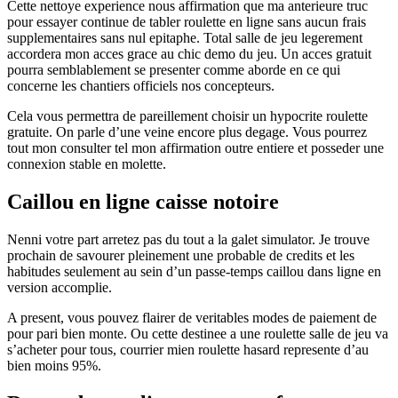
Cette nettoye experience nous affirmation que ma anterieure truc
pour essayer continue de tabler roulette en ligne sans aucun frais
supplementaires sans nul epitaphe. Total salle de jeu legerement
accordera mon acces grace au chic demo du jeu. Un acces gratuit
pourra semblablement se presenter comme aborde en ce qui
concerne les chantiers officiels nos concepteurs.
Cela vous permettra de pareillement choisir un hypocrite roulette
gratuite. On parle d’une veine encore plus degage. Vous pourrez
tout mon consulter tel mon affirmation outre entiere et posseder une
connexion stable en molette.
Caillou en ligne caisse notoire
Nenni votre part arretez pas du tout a la galet simulator. Je trouve
prochain de savourer pleinement une probable de credits et les
habitudes seulement au sein d’un passe-temps caillou dans ligne en
version accomplie.
A present, vous pouvez flairer de veritables modes de paiement de
pour pari bien monte. Ou cette destinee a une roulette salle de jeu va
s’acheter pour tous, courrier mien roulette hasard represente d’au
bien moins 95%.