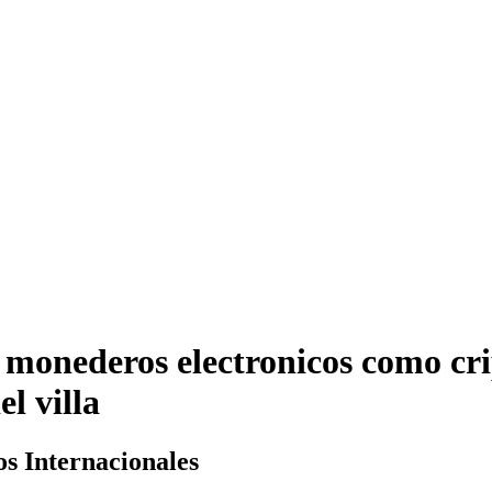
y monederos electronicos como cr
l villa
s Internacionales