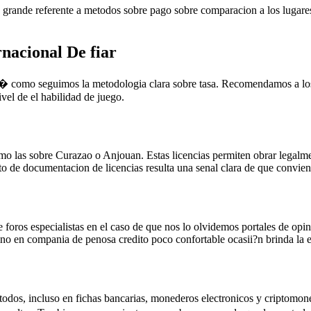
as grande referente a metodos sobre pago sobre comparacion a los lugar
nacional De fiar
si� como seguimos la metodologia clara sobre tasa. Recomendamos a los
vel de el habilidad de juego.
 las sobre Curazao o Anjouan. Estas licencias permiten obrar legalment
de documentacion de licencias resulta una senal clara de que conviene
de foros especialistas en el caso de que nos lo olvidemos portales de opi
sino en compania de penosa credito poco confortable ocasii?n brinda la e
etodos, incluso en fichas bancarias, monederos electronicos y criptomo