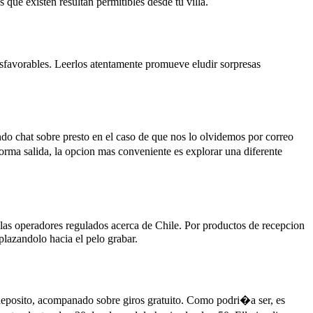
ue existen resultan permitibles desde tu villa.
desfavorables. Leerlos atentamente promueve eludir sorpresas
do chat sobre presto en el caso de que nos lo olvidemos por correo
forma salida, la opcion mas conveniente es explorar una diferente
las operadores regulados acerca de Chile. Por productos de recepcion
lazandolo hacia el pelo grabar.
deposito, acompanado sobre giros gratuito. Como podri�a ser, es