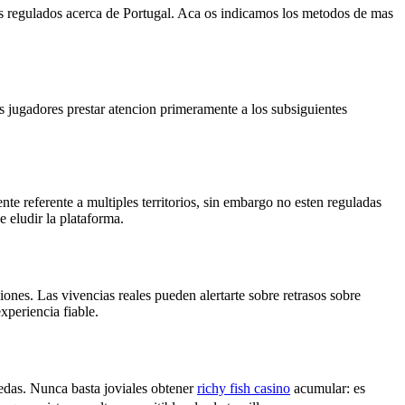
es regulados acerca de Portugal. Aca os indicamos los metodos de mas
 jugadores prestar atencion primeramente a los subsiguientes
e referente a multiples territorios, sin embargo no esten reguladas
 eludir la plataforma.
niones. Las vivencias reales pueden alertarte sobre retrasos sobre
xperiencia fiable.
nedas. Nunca basta joviales obtener
richy fish casino
acumular: es