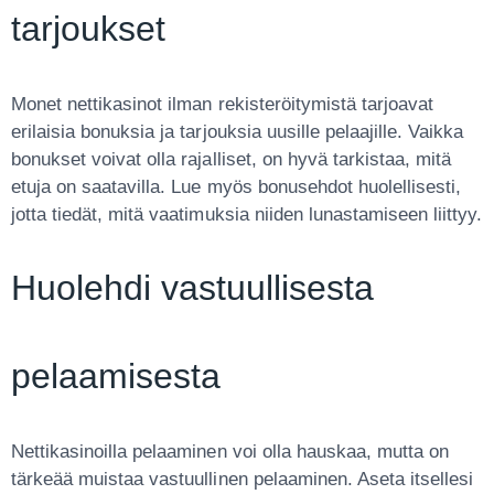
tarjoukset
Monet nettikasinot ilman rekisteröitymistä tarjoavat
erilaisia bonuksia ja tarjouksia uusille pelaajille. Vaikka
bonukset voivat olla rajalliset, on hyvä tarkistaa, mitä
etuja on saatavilla. Lue myös bonusehdot huolellisesti,
jotta tiedät, mitä vaatimuksia niiden lunastamiseen liittyy.
Huolehdi vastuullisesta
pelaamisesta
Nettikasinoilla pelaaminen voi olla hauskaa, mutta on
tärkeää muistaa vastuullinen pelaaminen. Aseta itsellesi