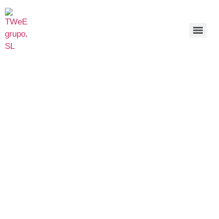
Nettikasino Ilman
Rekisteröitymistä –
Uuden Ajan
Pelielämys
Nettikasino Ilman