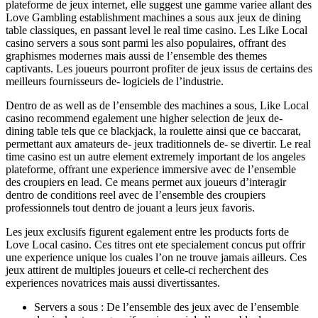
plateforme de jeux internet, elle suggest une gamme variee allant des
Love Gambling establishment machines a sous aux jeux de dining
table classiques, en passant level le real time casino. Les Like Local
casino servers a sous sont parmi les also populaires, offrant des
graphismes modernes mais aussi de l’ensemble des themes
captivants. Les joueurs pourront profiter de jeux issus de certains des
meilleurs fournisseurs de- logiciels de l’industrie.
Dentro de as well as de l’ensemble des machines a sous, Like Local
casino recommend egalement une higher selection de jeux de-
dining table tels que ce blackjack, la roulette ainsi que ce baccarat,
permettant aux amateurs de- jeux traditionnels de- se divertir. Le real
time casino est un autre element extremely important de los angeles
plateforme, offrant une experience immersive avec de l’ensemble
des croupiers en lead. Ce means permet aux joueurs d’interagir
dentro de conditions reel avec de l’ensemble des croupiers
professionnels tout dentro de jouant a leurs jeux favoris.
Les jeux exclusifs figurent egalement entre les products forts de
Love Local casino. Ces titres ont ete specialement concus put offrir
une experience unique los cuales l’on ne trouve jamais ailleurs. Ces
jeux attirent de multiples joueurs et celle-ci recherchent des
experiences novatrices mais aussi divertissantes.
Servers a sous : De l’ensemble des jeux avec de l’ensemble