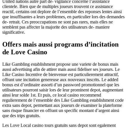
United nations autre part de- vigilance concerne l’assistance
clientele. Bien que de multiples joueurs trouvent ce assistance
reactif, certains ont deplore de l’ensemble des reponses lentes ainsi
que insuffisantes a leurs problemes, en particulier lors des demandes
de- retrait. Ces preoccupations ne sont pas rares, mais elles ne
semblent pas affecter la majorite des utilisateurs de- maniere
significative.
Offers mais aussi programs d’incitation
de Love Casino
Like Gambling establishment propose une variete de bonus mais
aussi advertising afin de attirer mais aussi fideliser ses joueurs. Le
Like Casino Incentive de bienvenue est particulierement attractif,
offrant une incitation genereuse aux nouveaux inscrits. Le added
bonus est d’ordinaire assorti d’un password promotionnel que les
utilisateurs pourront saisir lors de leur prominent depot, augmentant
ainsi leur solde 1st. Et puis, ce local casino recommend
regulierement de l’ensemble des Like Gambling establishment code
extra sans depot, permettant aux joueurs de examiner la plateforme
sans risque financier en offrant un specific montant d’argent ainsi
que des trips gratuits.
Les Love Local casino tours gratuits sans depot sont egalement