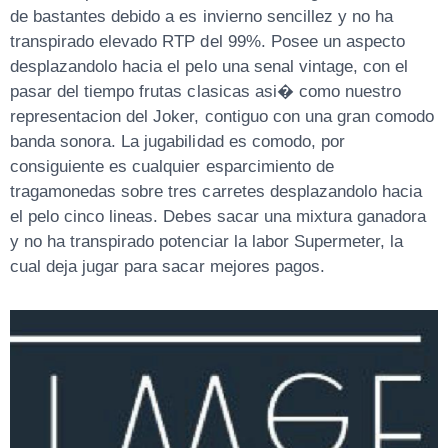
de bastantes debido a es invierno sencillez y no ha
transpirado elevado RTP del 99%. Posee un aspecto
desplazandolo hacia el pelo una senal vintage, con el
pasar del tiempo frutas clasicas asi� como nuestro
representacion del Joker, contiguo con una gran comodo
banda sonora. La jugabilidad es comodo, por
consiguiente es cualquier esparcimiento de
tragamonedas sobre tres carretes desplazandolo hacia
el pelo cinco lineas. Debes sacar una mixtura ganadora
y no ha transpirado potenciar la labor Supermeter, la
cual deja jugar para sacar mejores pagos.