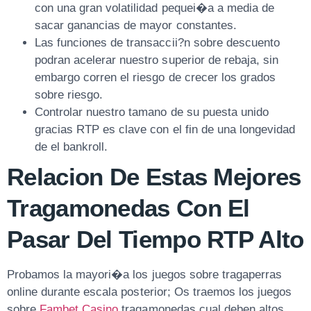
con una gran volatilidad pequei�a a media de
sacar ganancias de mayor constantes.
Las funciones de transaccii?n sobre descuento
podran acelerar nuestro superior de rebaja, sin
embargo corren el riesgo de crecer los grados
sobre riesgo.
Controlar nuestro tamano de su puesta unido
gracias RTP es clave con el fin de una longevidad
de el bankroll.
Relacion De Estas Mejores
Tragamonedas Con El
Pasar Del Tiempo RTP Alto
Probamos la mayori�a los juegos sobre tragaperras
online durante escala posterior; Os traemos los juegos
sobre
Fambet Casino
tragamonedas cual deben altos