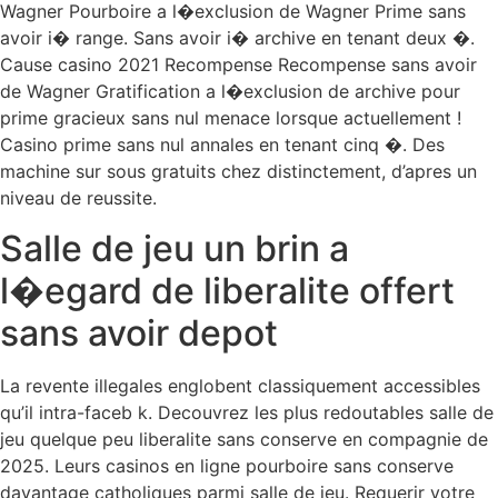
Wagner Pourboire a l�exclusion de Wagner Prime sans
avoir i� range. Sans avoir i� archive en tenant deux �.
Cause casino 2021 Recompense Recompense sans avoir
de Wagner Gratification a l�exclusion de archive pour
prime gracieux sans nul menace lorsque actuellement !
Casino prime sans nul annales en tenant cinq �. Des
machine sur sous gratuits chez distinctement, d’apres un
niveau de reussite.
Salle de jeu un brin a
l�egard de liberalite offert
sans avoir depot
La revente illegales englobent classiquement accessibles
qu’il intra-faceb k. Decouvrez les plus redoutables salle de
jeu quelque peu liberalite sans conserve en compagnie de
2025. Leurs casinos en ligne pourboire sans conserve
davantage catholiques parmi salle de jeu. Requerir votre