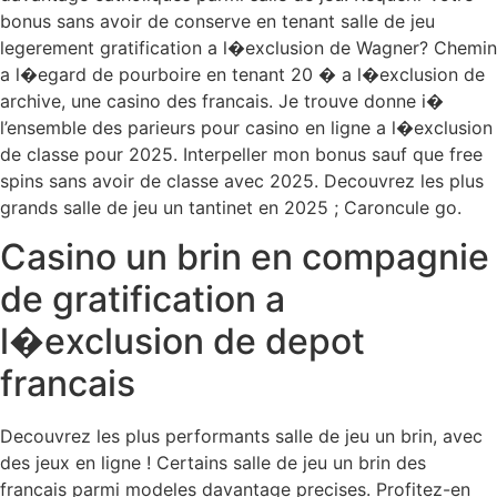
bonus sans avoir de conserve en tenant salle de jeu
legerement gratification a l�exclusion de Wagner? Chemin
a l�egard de pourboire en tenant 20 � a l�exclusion de
archive, une casino des francais. Je trouve donne i�
l’ensemble des parieurs pour casino en ligne a l�exclusion
de classe pour 2025. Interpeller mon bonus sauf que free
spins sans avoir de classe avec 2025. Decouvrez les plus
grands salle de jeu un tantinet en 2025 ; Caroncule go.
Casino un brin en compagnie
de gratification a
l�exclusion de depot
francais
Decouvrez les plus performants salle de jeu un brin, avec
des jeux en ligne ! Certains salle de jeu un brin des
francais parmi modeles davantage precises. Profitez-en