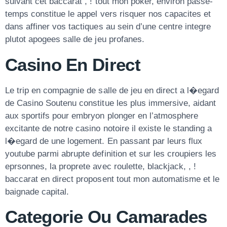
suivant cet baccarat , ! tout mon poker, environ passe-
temps constitue le appel vers risquer nos capacites et
dans affiner vos tactiques au sein d’une centre integre
plutot apogees salle de jeu profanes.
Casino En Direct
Le trip en compagnie de salle de jeu en direct a l�egard
de Casino Soutenu constitue les plus immersive, aidant
aux sportifs pour embryon plonger en l’atmosphere
excitante de notre casino notoire il existe le standing a
l�egard de une logement. En passant par leurs flux
youtube parmi abrupte definition et sur les croupiers les
eprsonnes, la proprete avec roulette, blackjack, , !
baccarat en direct proposent tout mon automatisme et le
baignade capital.
Categorie Ou Camarades