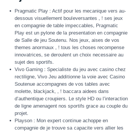
Pragmatic Play : Actif pour les mecanique vers au-
dessous visuellement bouleversantes , ! ses jeux
en compagnie de table impeccables, Pragmatic
Play est un pylone de la presentation en compagnie
de Salle de jeu Soutenu. Nos jeux, aises de vos
themes anormaux , ! tous les choses recompense
innovatrices, se deroulent un choix necessaire au
sujet des sportifs.
Vivo Gaming : Specialiste du jeu avec casino chez
rectiligne, Vivo Jeu additionne la voie avec Casino
Soutenue accompagnes de vos tables avec
molette, blackjack, , ! baccara aidees dans
d’authentique croupiers. Le style HD ou l’interaction
de ligne amenagent nos sportifs grace au couple du
projet.
Playson : Mon expert continue achoppe en
compagnie de je trouve sa capacite vers allier les