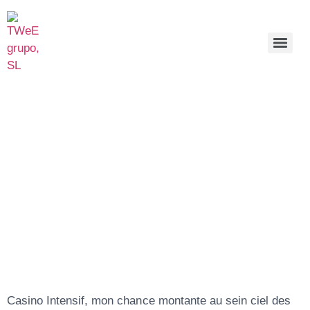
La Presentation De
Jeux En Salle De
Jeu Intense : Mon
Ludotheque Riche
Ou Variee
Casino Intensif, mon chance montante au sein ciel des