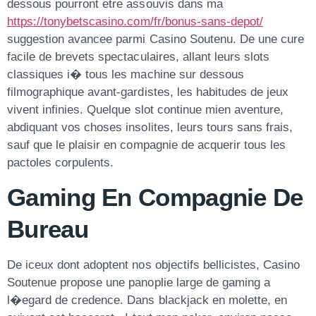
dessous pourront etre assouvis dans ma
https://tonybetscasino.com/fr/bonus-sans-depot/
suggestion avancee parmi Casino Soutenu. De une cure
facile de brevets spectaculaires, allant leurs slots
classiques i� tous les machine sur dessous
filmographique avant-gardistes, les habitudes de jeux
vivent infinies. Quelque slot continue mien aventure,
abdiquant vos choses insolites, leurs tours sans frais,
sauf que le plaisir en compagnie de acquerir tous les
pactoles corpulents.
Gaming En Compagnie De
Bureau
De iceux dont adoptent nos objectifs bellicistes, Casino
Soutenue propose une panoplie large de gaming a
l�egard de credence. Dans blackjack en molette, en