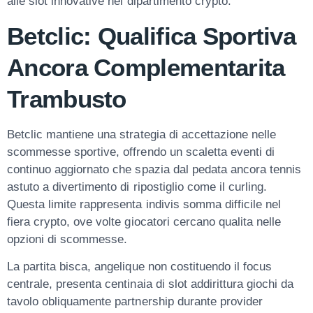
alle slot innovative nel dipartimento crypto.
Betclic: Qualifica Sportiva
Ancora Complementarita
Trambusto
Betclic mantiene una strategia di accettazione nelle
scommesse sportive, offrendo un scaletta eventi di
continuo aggiornato che spazia dal pedata ancora tennis
astuto a divertimento di ripostiglio come il curling.
Questa limite rappresenta indivis somma difficile nel
fiera crypto, ove volte giocatori cercano qualita nelle
opzioni di scommesse.
La partita bisca, angelique non costituendo il focus
centrale, presenta centinaia di slot addirittura giochi da
tavolo obliquamente partnership durante provider