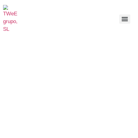
Il Casino Bitcoin
Integra
Attivamente
Questa Impegno
Sportiva In Una
Conto Bisca