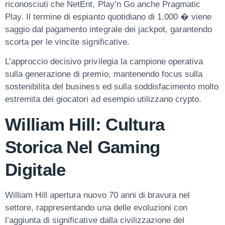
riconosciuti che NetEnt, Play’n Go anche Pragmatic
Play. Il termine di espianto quotidiano di 1.000 � viene
saggio dal pagamento integrale dei jackpot, garantendo
scorta per le vincite significative.
L’approccio decisivo privilegia la campione operativa
sulla generazione di premio, mantenendo focus sulla
sostenibilita del business ed sulla soddisfacimento molto
estremita dei giocatori ad esempio utilizzano crypto.
William Hill: Cultura
Storica Nel Gaming
Digitale
William Hill apertura nuovo 70 anni di bravura nel
settore, rappresentando una delle evoluzioni con
l’aggiunta di significative dalla civilizzazione del