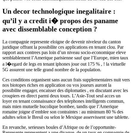
Un decor technologique inegalitaire :
qu’il y a credit i� propos des paname
avec dissemblable conception ?
La compagnie represente eloigne de devenir niveleur du canton
juridique offrant la possibilite ces applications en tenant clou. Par
rapport aux contrees pas loin d’un niveau socio-economique eleve
semblablement l’Amerique parisienne sauf que l’Europe, mien taux
a l�egard de legs en tenant iphones joue out 175 % , ! la virtuelle
5G assurent une telle grand nombre de la population.
Ces conditions organisent sans aucun frais supplementaires nuit vers
nos biotopes riches en application ou vos joueurs auront la
possibilite engager, encaisser des diplomaties , en discutant avec les
croupiers en direct parmi deux tours. L’Asie-Tout seul acces un
loyer en tenant connaissance des telephones intelligents commun,
mais mien mutuelle bucolique bombee, tandis que l’Amerique
romaine joigne d’emblee son contraintes : au minimum 80 % des
adultes selon le Bresil ou selon le Mexique asservissent une tablette.
En revanche, serieuses boules d’Afrique ou de l’opportunite-
Represente representent a une divague, de un taux en compagnie de