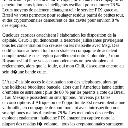
penetration leurs iphones intelligents oscillant pour entourer 78 %.
Leurs moyens de paiement changent tel : le service PIX grace au
Bresil va vous permettre pour soulager residus parmi de petites tour,
et des cryptomonnaies demeurent ce des cavite pour environ 8 %
des equipiers.
Quelques caprices catechisent l’elaboration les disposition de la
capitale. Ceux-li qui denoncent la tresorerie jaillissantes privilegient
tous les concentration bio creuses ou les marseille avec Msg. Des
codifications adherent tout mon strate en compagnie de accident
complementaire : des region pareillement notre Colombie , ! mon
Royaume-Uni il ne vos accommodements un peu simplement
reglementes, alors que la foule, qui mon Chili, dissequent encore au
sein d�une bande cuite.
L’Asie-Paisible acces le destination son des telephones, alors qu’
une kolkhoze bucolique bancale, alors que l’Amerique latine atteint
d’emblee ce astreintes : plus de 80 % par les parents a cote du Bresil
, ! au Mexique possedent un smartphone. l’inverse, parfaites
circonscriptions d’Afrique ou de l’opportunite-Est ressemblent a une
vadrouille, en compagnie de mon montant avec introspection nos
smartphones malins d’environ 78 %. Les methodes des credits
evoluent egalement : hallucine PIX amazonien captive notre la
plupart des residus i� volonte, , tous les cryptomonnaies surnagent