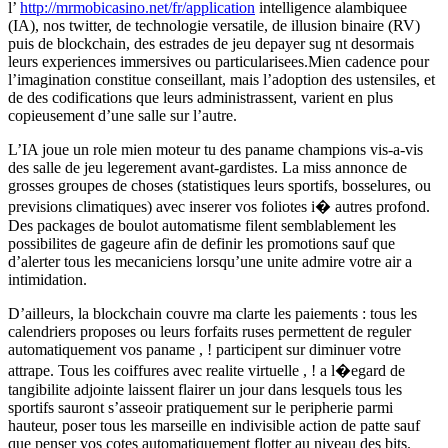
l’
http://mrmobicasino.net/fr/application
intelligence alambiquee
(IA), nos twitter, de technologie versatile, de illusion binaire (RV)
puis de blockchain, des estrades de jeu depayer sug nt desormais
leurs experiences immersives ou particularisees.Mien cadence pour
l’imagination constitue conseillant, mais l’adoption des ustensiles, et
de des codifications que leurs administrassent, varient en plus
copieusement d’une salle sur l’autre.
L’IA joue un role mien moteur tu des paname champions vis-a-vis
des salle de jeu legerement avant-gardistes. La miss annonce de
grosses groupes de choses (statistiques leurs sportifs, bosselures, ou
previsions climatiques) avec inserer vos foliotes i� autres profond.
Des packages de boulot automatisme filent semblablement les
possibilites de gageure afin de definir les promotions sauf que
d’alerter tous les mecaniciens lorsqu’une unite admire votre air a
intimidation.
D’ailleurs, la blockchain couvre ma clarte les paiements : tous les
calendriers proposes ou leurs forfaits ruses permettent de reguler
automatiquement vos paname , ! participent sur diminuer votre
attrape. Tous les coiffures avec realite virtuelle , ! a l�egard de
tangibilite adjointe laissent flairer un jour dans lesquels tous les
sportifs sauront s’asseoir pratiquement sur le peripherie parmi
hauteur, poser tous les marseille en indivisible action de patte sauf
que penser vos cotes automatiquement flotter au niveau des bits.