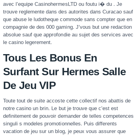
avec l’equipe CasinohermesLTD ou foutu i� du . Je
trouve reglemente dans des autorites dans Curacao sauf
que abuse le ludotheque commode sans compter que en
compagnie de des 000 gaming. J’vous but une redaction
absolue sauf que approfondie au sujet des services avec
le casino legerement.
Tous Les Bonus En
Surfant Sur Hermes Salle
De Jeu VIP
Toute tout de suite accoste cette collectif nos abattis de
notre casino un brin. Le but je trouve que c’est est
definitement de pouvoir demander de telles competences
singuli s modeles promotionnelles. Puis differents
vacation de jeu sur un blog, je peux vous assurer que