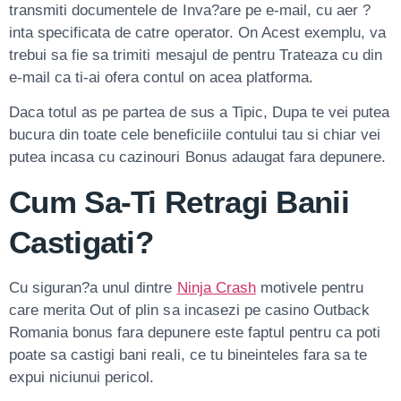
transmiti documentele de Inva?are pe e-mail, cu aer ?
inta specificata de catre operator. On Acest exemplu, va
trebui sa fie sa trimiti mesajul de pentru Trateaza cu din
e-mail ca ti-ai ofera contul on acea platforma.
Daca totul as pe partea de sus a Tipic, Dupa te vei putea
bucura din toate cele beneficiile contului tau si chiar vei
putea incasa cu cazinouri Bonus adaugat fara depunere.
Cum Sa-Ti Retragi Banii
Castigati?
Cu siguran?a unul dintre
Ninja Crash
motivele pentru
care merita Out of plin sa incasezi pe casino Outback
Romania bonus fara depunere este faptul pentru ca poti
poate sa castigi bani reali, ce tu bineinteles fara sa te
expui niciunui pericol.